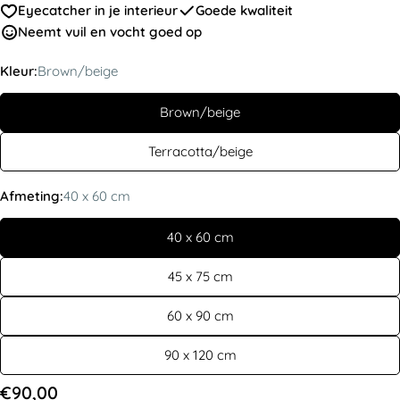
Eyecatcher in je interieur
Goede kwaliteit
Neemt vuil en vocht goed op
Kleur:
Brown/beige
Brown/beige
Terracotta/beige
Afmeting:
40 x 60 cm
40 x 60 cm
45 x 75 cm
60 x 90 cm
90 x 120 cm
Normale
€90,00