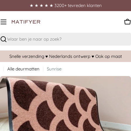
★ ★ ★ ★ ★ 3200+ tevreden klanten
W
Zoeken
Snelle verzending ♥︎ Nederlands ontwerp ♥︎ Ook op maat
Alle deurmatten
Sunrise