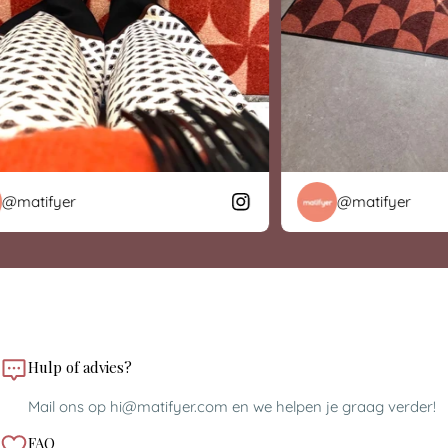
matifyer
@matifyer
Hulp of advies?
Mail ons op hi@matifyer.com en we helpen je graag verder!
FAQ