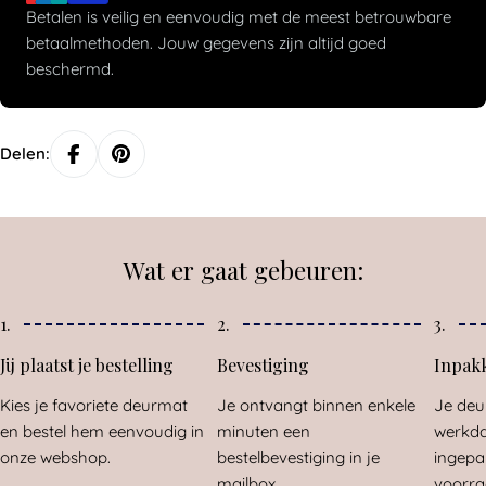
Betalen is veilig en eenvoudig met de meest betrouwbare
betaalmethoden. Jouw gegevens zijn altijd goed
beschermd.
Delen:
Wat er gaat gebeuren:
1.
2.
3.
Jij plaatst je bestelling
Bevestiging
Inpak
Kies je favoriete deurmat
Je ontvangt binnen enkele
Je deu
en bestel hem eenvoudig in
minuten een
werkda
onze webshop.
bestelbevestiging in je
ingepa
mailbox.
voorra