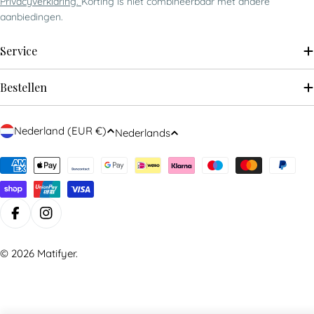
Privacyverklaring.
Korting is niet combineerbaar met andere
aanbiedingen.
Service
Bestellen
Nederland (EUR €)
Nederlands
Betaalmethoden
© 2026
Matifyer
.