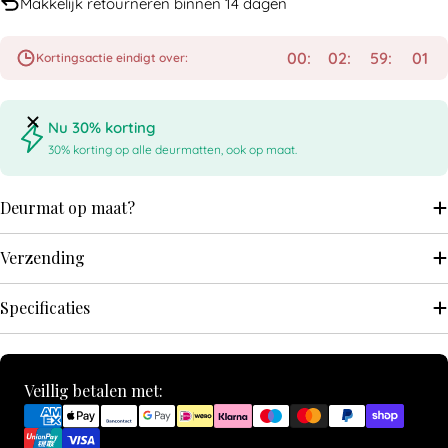
Makkelijk retourneren binnen 14 dagen
00
02
59
01
Kortingsactie eindigt over:
Nu 30% korting
30% korting op alle deurmatten, ook op maat.
Deurmat op maat?
Verzending
Specificaties
Betaalmethoden
Veillig betalen met: