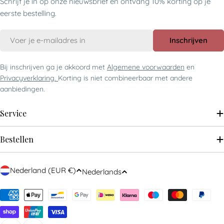
Schrijf je in op onze nieuwsbrief en ontvang 10% korting op je
eerste bestelling.
E-
Inschrijven
mail
Bij inschrijven ga je akkoord met
Algemene voorwaarden
en
Privacyverklaring.
Korting is niet combineerbaar met andere
aanbiedingen.
Service
Bestellen
Nederland (EUR €)
Nederlands
Betaalmethoden