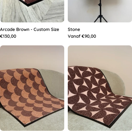
Arcade Brown - Custom Size
Stone
Normale
€130,00
Normale
Vanaf €90,00
prijs
prijs