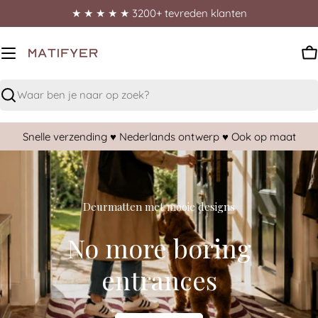
★ ★ ★ ★ ★ 3200+ tevreden klanten
W
Zoeken
Snelle verzending ♥︎ Nederlands ontwerp ♥︎ Ook op maat
Deurmatten met mooie designs
No more boring
entrances