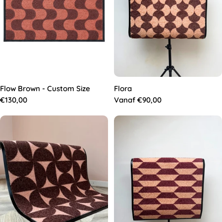
Flow Brown - Custom Size
Flora
Normale
€130,00
Normale
Vanaf €90,00
prijs
prijs