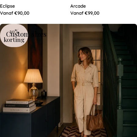
Eclipse
Arcade
Normale
Vanaf €90,00
Normale
Vanaf €99,00
prijs
prijs
30%
Custom sizes
korting