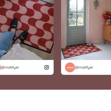
atifyer
@matifyer