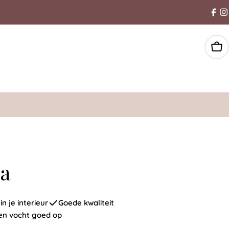
Win
ma
n je interieur
Goede kwaliteit
en vocht goed op