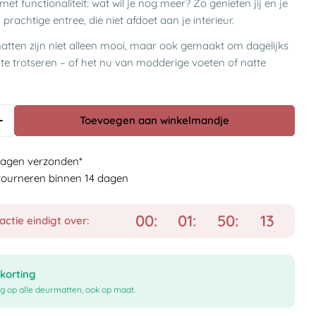
t functionaliteit: wat wil je nog meer? Zo genieten jij en je
prachtige entree, die niet afdoet aan je interieur.
atten zijn niet alleen mooi, maar ook gemaakt om dagelijks
 te trotseren – of het nu van modderige voeten of natte
Toevoegen aan winkelmandje
dagen verzonden*
etourneren binnen 14 dagen
00
01
50
12
actie eindigt over:
korting
g op alle deurmatten, ook op maat.