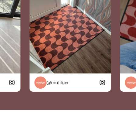
@matifyer
@m