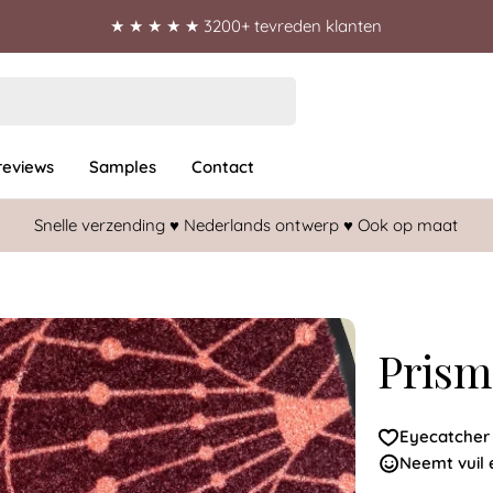
★ ★ ★ ★ ★ 3200+ tevreden klanten
reviews
Samples
Contact
Snelle verzending ♥︎ Nederlands ontwerp ♥︎ Ook op maat
Pris
Eyecatcher i
Neemt vuil 