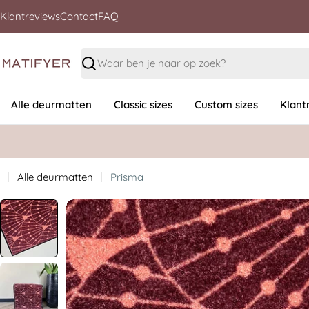
Klantreviews
Contact
FAQ
Zoeken
Alle deurmatten
Classic sizes
Custom sizes
Klant
Alle deurmatten
Prisma