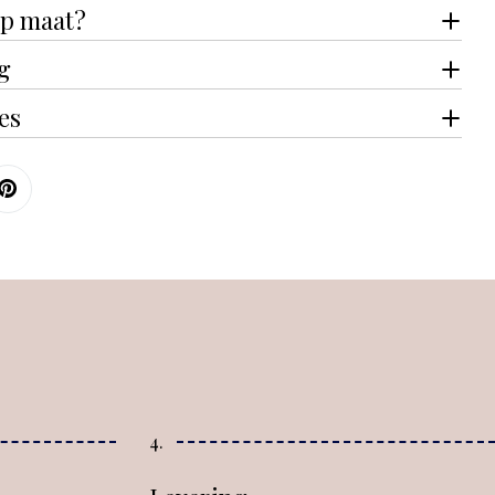
p maat?
g
ies
4.