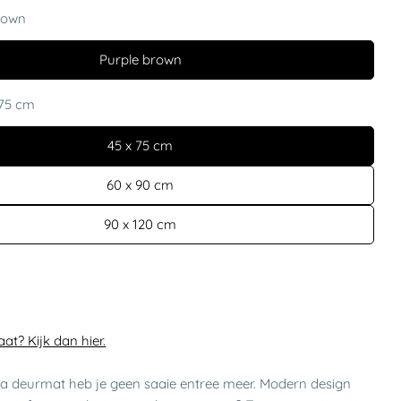
rown
Purple brown
 75 cm
45 x 75 cm
60 x 90 cm
90 x 120 cm
e
t? Kijk dan hier.
a deurmat heb je geen saaie entree meer. Modern design