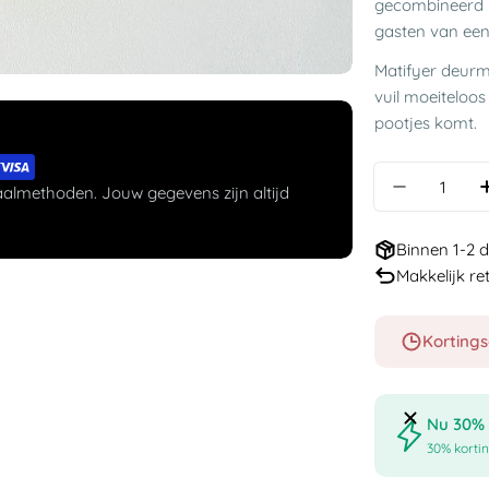
gecombineerd me
gasten van een 
Matifyer deurm
vuil moeiteloos
pootjes komt.
Aantal
aalmethoden. Jouw gegevens zijn altijd
Binnen 1-2 
Makkelijk r
Kortings
Nu 30% 
30% kortin