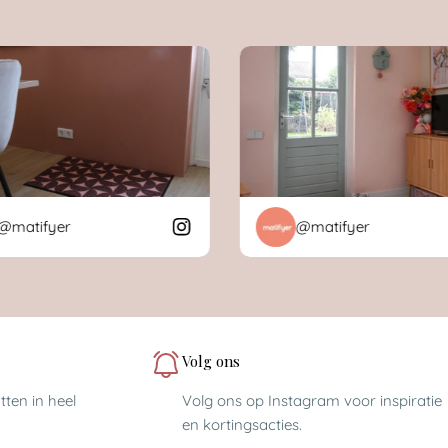
tifyer
@matifyer
Volg ons
ten in heel
Volg ons op Instagram voor inspiratie
en kortingsacties.