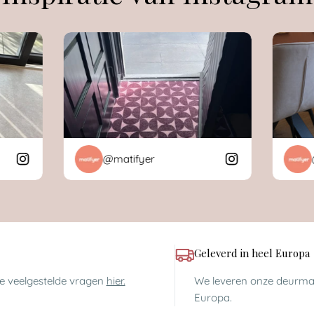
@matifyer
@ma
Geleverd in heel Europa
ze veelgestelde vragen
hier.
We leveren onze deurmat
Europa.