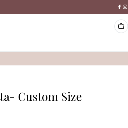
Win
tta- Custom Size