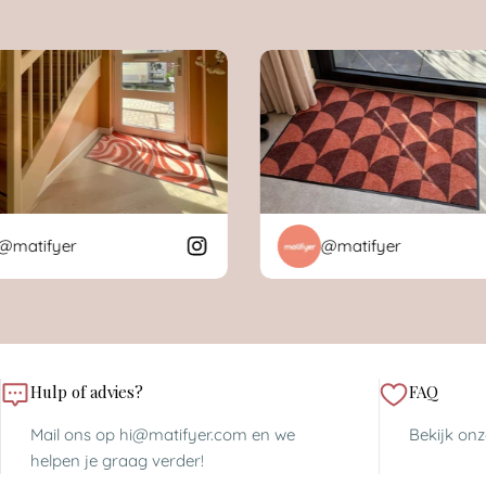
tifyer
@matifyer
Hulp of advies?
FAQ
Mail ons op hi@matifyer.com en we
Bekijk on
helpen je graag verder!