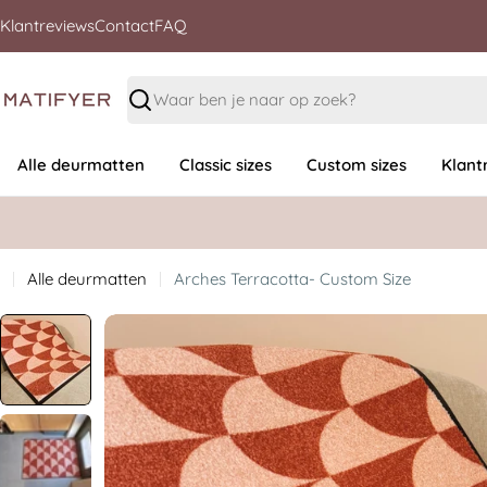
Klantreviews
Contact
FAQ
Zoeken
Alle deurmatten
Classic sizes
Custom sizes
Klant
Alle deurmatten
Arches Terracotta- Custom Size