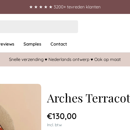
★ ★ ★ ★ ★ 3200+ tevreden klanten
reviews
Samples
Contact
Snelle verzending ♥︎ Nederlands ontwerp ♥︎ Ook op maat
Arches Terraco
Normale
€130,00
prijs
Incl. btw