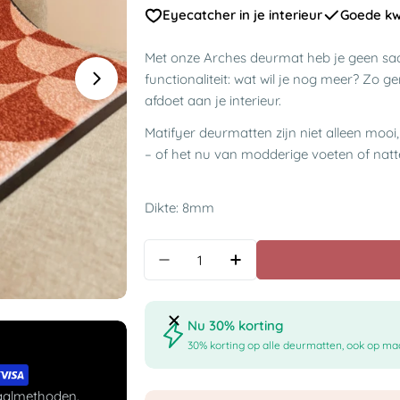
Eyecatcher in je interieur
Goede kwa
Met onze Arches deurmat heb je geen sa
functionaliteit: wat wil je nog meer? Zo ge
afdoet aan je interieur.
Matifyer deurmatten zijn niet alleen mooi
– of het nu van modderige voeten of nat
Dikte: 8mm
Aantal
Nu 30% korting
30% korting op alle deurmatten, ook op maa
taalmethoden.