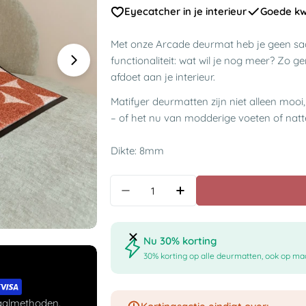
Eyecatcher in je interieur
Goede kwa
Met onze Arcade deurmat heb je geen sa
functionaliteit: wat wil je nog meer? Zo ge
afdoet aan je interieur.
Matifyer deurmatten zijn niet alleen mooi
– of het nu van modderige voeten of nat
Dikte: 8mm
Aantal
Nu 30% korting
30% korting op alle deurmatten, ook op maa
taalmethoden.