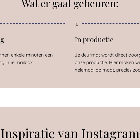
Wat er gaat gebeuren:
3.
ng
In productie
nnen enkele minuten een
Je deurmat wordt direct door
ng in je mailbox.
onze productie. Hier maken w
helemaal op maat, precies zoals
Inspiratie van Instagram