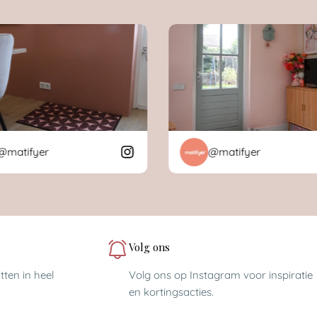
tifyer
@matifyer
Volg ons
ten in heel
Volg ons op Instagram voor inspiratie
en kortingsacties.