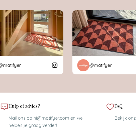
tifyer
@matifyer
Hulp of advies?
FAQ
Mail ons op hi@matifyer.com en we
Bekijk on
helpen je graag verder!