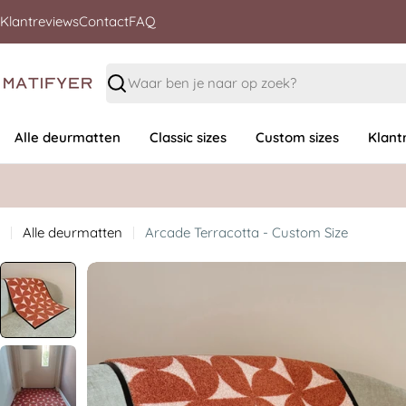
Klantreviews
Contact
FAQ
Zoeken
Alle deurmatten
Classic sizes
Custom sizes
Klant
Alle deurmatten
Arcade Terracotta - Custom Size