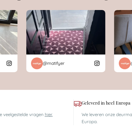
@matifyer
@ma
Geleverd in heel Europa
ze veelgestelde vragen
hier.
We leveren onze deurmat
Europa.