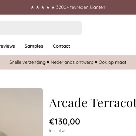
★ ★ ★ ★ ★ 3200+ tevreden klanten
reviews
Samples
Contact
Snelle verzending ♥︎ Nederlands ontwerp ♥︎ Ook op maat
Arcade Terracot
Normale
€130,00
prijs
Incl. btw